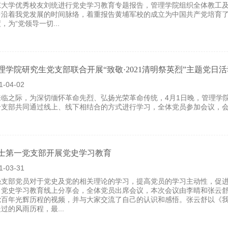
东大学优秀校友刘统进行党史学习教育专题报告，管理学院组织全体教工
中沿着我党发展的时间脉络，着重报告黄埔军校的成立为中国共产党培育
，为“党领导一切...
理学院研究生党支部联合开展“致敬·2021清明祭英烈”主题党日活
1-04-02
来临之际，为深切缅怀革命先烈、弘扬光荣革命传统，4月1日晚，管理学
个支部共同通过线上、线下相结合的方式进行学习，全体党员参加会议，
硕士第一党支部开展党史学习教育
1-03-31
强支部党员对于党史及党的相关理论的学习，提高党员的学习主动性，促进
了党史学习教育线上分享会，全体党员出席会议，本次会议由李晴和张云
党百年光辉历程的视频，并与大家交流了自己的认识和感悟。张云舒以《
过的风雨历程，最...