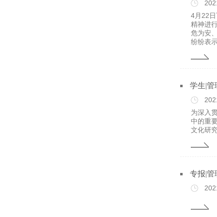
202
4月2
精神进
危为安
纷纷表示
学生|
202
为深入
中的重要
文化研究
专报|
202