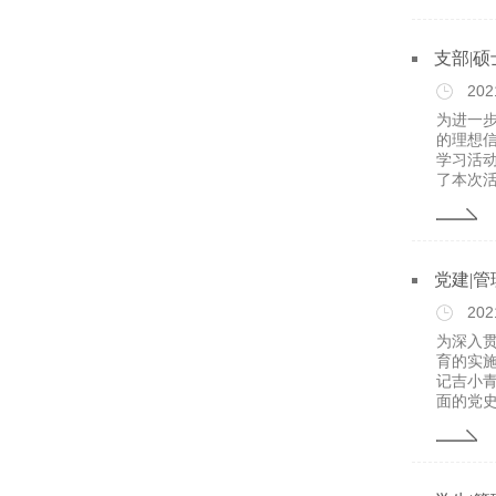
支部|
202
为进一
的理想信
学习活
了本次活
党建|
202
为深入
育的实
记吉小
面的党史