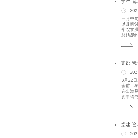
学生|
202
三月中
以及研讨
学院在
总结凝练
支部|
202
3月22
会前，
选出满
党申请书
党建|
202