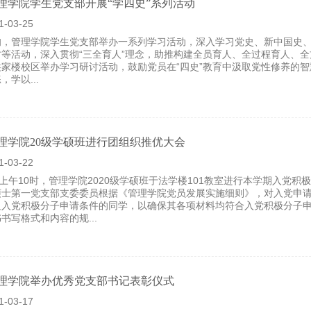
管理学院学生党支部开展“学四史”系列活动
1-03-25
旬，管理学院学生党支部举办一系列学习活动，深入学习党史、新中国史
等活动，深入贯彻“三全育人”理念，助推构建全员育人、全过程育人、全
洪家楼校区举办学习研讨活动，鼓励党员在“四史”教育中汲取党性修养的
，学以...
管理学院20级学硕班进行团组织推优大会
1-03-22
日上午10时，管理学院2020级学硕班于法学楼101教室进行本学期入
硕士第一党支部支委委员根据《管理学院党员发展实施细则》，对入党申
足入党积极分子申请条件的同学，以确保其各项材料均符合入党积极分子
书写格式和内容的规...
管理学院举办优秀党支部书记表彰仪式
1-03-17