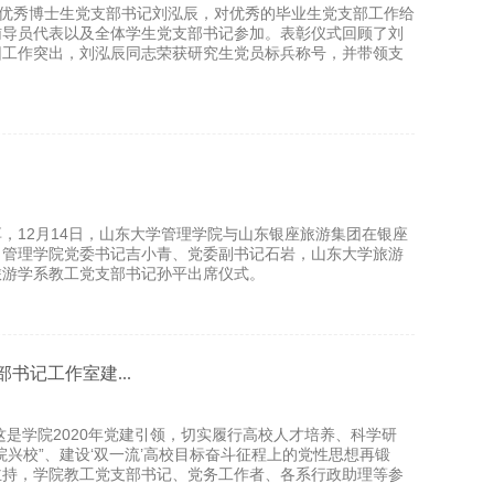
彰优秀博士生党支部书记刘泓辰，对优秀的毕业生党支部工作给
辅导员代表以及全体学生党支部书记参加。表彰仪式回顾了刘
因工作突出，刘泓辰同志荣获研究生党员标兵称号，并带领支
，12月14日，山东大学管理学院与山东银座旅游集团在银座
，管理学院党委书记吉小青、党委副书记石岩，山东大学旅游
旅游学系教工党支部书记孙平出席仪式。
书记工作室建...
这是学院2020年党建引领，切实履行高校人才培养、科学研
兴校”、建设‘双一流’高校目标奋斗征程上的党性思想再锻
主持，学院教工党支部书记、党务工作者、各系行政助理等参