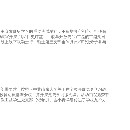
会主义发展史学习的重要讲话精神，不断增强守初心、担使命
0教室开展了以“四史讲堂——改革开放史”为主题的主题党日
动线上线下联动进行，硕士第三支部全体党员和积极分子参与
央部署要求，按照《中共山东大学关于在全校开展党史学习教
习教育动员部署会议，并开展党史学习微党课。活动由院党委书
体教工及学生党支部书记参加。吉小青详细传达了学校九个方