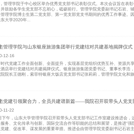
6日，管理学院于中心校区举办优秀党支部书记表彰仪式。本次会议旨在表
，并鼓励各学生党支部不忘初心，砥砺前行。管理学院党委副书记石岩、
任管理学院博士生第二党支部、第一党支部党支书期间的优秀工作事迹。
大学2020年...
建|管理学院与山东银座旅游集团举行党建结对共建基地揭牌仪式
0-12-16
新时代党建工作全面创新、全面提升，实现基层党组织优势互补、资源共享
大酒店举行党建结对共建揭牌仪式。银座旅游集团党委书记、董事长李浩
究院院长王德刚，索菲特银座大饭店党支部书记张莉莉，管理学院文化和
建|党建引领聚合力，全员共建谱新篇——我院召开双带头人党支部
0-11-22
9日下午，山东大学管理学院召开双带头人党支部书记工作室建设推进会，
服务、文化传承与创新、国际交流合作等职能的总结和展望，是推进“强院
抓党建、促改革、谋发展的重要举措。推进会由管理学院党委副书记石岩