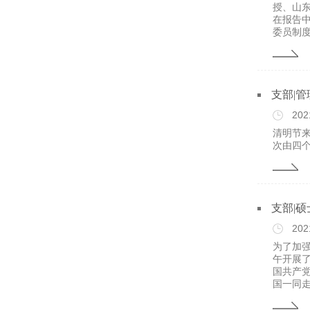
授、山
在报告
委员制度
支部|管
202
清明节
次由四
支部|
202
为了加
午开展
国共产
国一同走