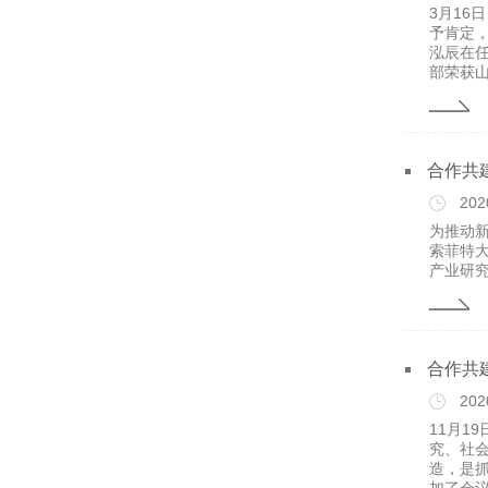
3月1
予肯定
泓辰在
部荣获山东
合作共
202
为推动
索菲特
产业研
合作共
202
11月1
究、社会
造，是