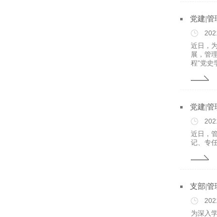
党建|
202
近日，
展，管
程”党史
党建|
202
近日，
记、专
支部|
202
为深入