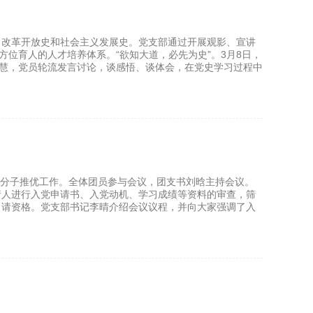
、改革开放史和社会主义发展史。党支部通过开展观影、宣讲
方位育人的人才培养体系。“欲知大道，必先为史”。3月8日，
智慧，党员轮流发言讨论，谈感悟、谈体会，在党史学习过程中
党积极分子推优工作。全体团员参与会议，团支书刘晗主持会议。
请人进行入党申请书、入党动机、学习成绩等资料的审查，筛
申请资格。党支部书记李晴介绍会议议程，并向大家强调了入