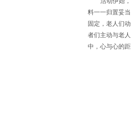
活动
伊始
，
料
一一归置
妥当
固定
，
老人们动
者们主动与老人
中，心与心的距